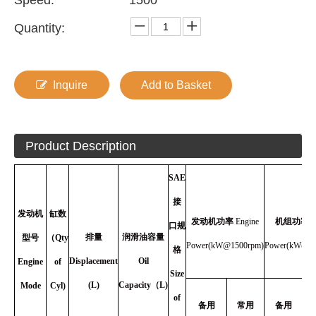
Speed:
1500
Quantity:
Inquire
Add to Basket
Product Description
SAE
接
发动机
缸数
发动机功率
Engine
机组功率
G
口规
排量
润滑油容量
型号
（Qty
Power(kW@1500rpm)
Power(kW@15
格
Displacement
Oil
Engine
of
Size
(L)
Capacity
（L)
Mode
Cyl)
of
备用
常用
备用