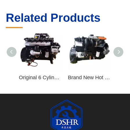
Related Products
Original 6 Cylinder 154KW Diesel Engine Assembly QSB5.9-C210-30 for Heavy Truck
Brand New Hot Sale QSB5.9 Diesel Engine QSB5.9-C160-30 Engine Assembly