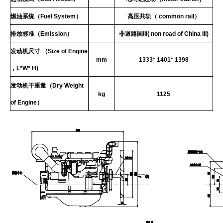
燃油系统（
Fuel
System
）
高压共轨（
common
rail
）
排放标准（
Emission
）
非道路国
III
(
non
road
of
China
III
)
发动机尺寸 （
Size
of
Engine
mm
1333*
1401*
1398
，L*W*
H)
发动机干重量（
Dry
Weight
kg
1125
of
Engine
）