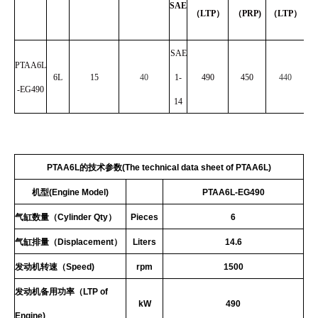
SAE
（LTP）
（PRP)
（LTP）
（
SAE
PTAA6L
6L
15
40
1-
490
450
440
-EG490
14
PTAA
6L的技术参数(
The
technical
data
sheet
of
PTAA
6L)
机型(
Engine
Model
)
PTAA
6L-
EG
490
气缸数量（
Cylinder
Qty
）
Pieces
6
气缸排量（
Displacement
）
Liters
14.6
发动机转速（
Speed
)
rpm
1500
发动机备用功率（
LTP
of
kW
490
Engine
)