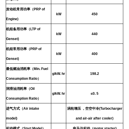
发动机常用功率（
PRP
of
kW
450
Engine
)
机组备用功率（
LTP
of
kW
440
Genset
)
机组常用功率（
PRP
of
kW
400
Genset
)
最低燃油消耗率（
Min
.
Fuel
g/
kW
.
hr
198.2
Consumption
Ratio
）
润滑油消耗率（
Oil
g/
kW
.
hr
≤0.
5
Consumption
Ratio
）
进气方式（
Air
intake
涡轮增压
，空空中冷(
Turbocharger
model
)
and
air
-
air
after
cooler
)
起动模式（
Start
Model
）
电马达起动（
motor
starter
)